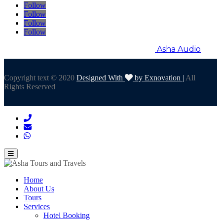
Follow
Follow
Follow
Follow
Asha Tours & Travels Pvt. Ltd. A Unit of
Asha Audio
Copyright text © 2020
Designed With
by Exnovation |
All
Rights Reserved
Home
About Us
Tours
Services
Hotel Booking