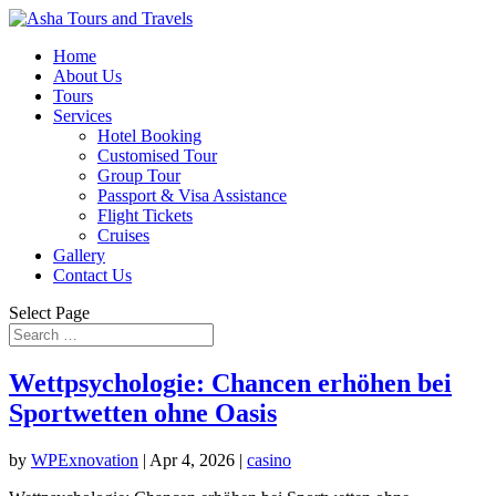
Home
About Us
Tours
Services
Hotel Booking
Customised Tour
Group Tour
Passport & Visa Assistance
Flight Tickets
Cruises
Gallery
Contact Us
Select Page
Wettpsychologie: Chancen erhöhen bei
Sportwetten ohne Oasis
by
WPExnovation
|
Apr 4, 2026
|
casino