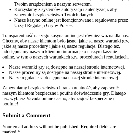
Twoim urządzeniem a naszym serwerem.
Korzystamy z systemów autoryzacji i autentyzacji, aby
zapewnić bezpieczeństwo Twoich danych.
Nasze kasyno online jest licencjonowane i regulowane przez
Urząd Regulacji Gry w Polsce.
Transparentność naszego kasyna online jest również ważna dla nas.
Chcemy, aby nasze klientom było jasne, jakie są nasze warunki gry,
jakie są nasze procedury i jakie są nasze regulacje. Dlatego też,
udostępniamy naszym klientom informacje o naszym kasynie
online, w tym o naszych warunkach gry, procedurach i regulacjach.
Nasze warunki gry są dostępne na naszej stronie internetowej.
Nasze procedury są dostępne na naszej stronie internetowej.
Nasze regulacje są dostępne na naszej stronie internetowej.
Zapewniamy bezpieczeństwo i transparentność, aby zapewnić
naszym klientom bezpieczne i poufne doświadczenie gry. Dlatego
też, wybierz Vavada online casino, aby zagrać bezpiecznie i
poufnie!
Submit a Comment
Your email address will not be published.
Required fields are
marked
*