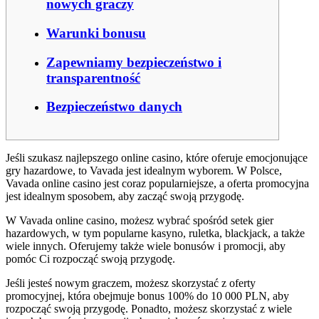
nowych graczy
Warunki bonusu
Zapewniamy bezpieczeństwo i
transparentność
Bezpieczeństwo danych
Jeśli szukasz najlepszego online casino, które oferuje emocjonujące
gry hazardowe, to Vavada jest idealnym wyborem. W Polsce,
Vavada online casino jest coraz popularniejsze, a oferta promocyjna
jest idealnym sposobem, aby zacząć swoją przygodę.
W Vavada online casino, możesz wybrać spośród setek gier
hazardowych, w tym popularne kasyno, ruletka, blackjack, a także
wiele innych. Oferujemy także wiele bonusów i promocji, aby
pomóc Ci rozpocząć swoją przygodę.
Jeśli jesteś nowym graczem, możesz skorzystać z oferty
promocyjnej, która obejmuje bonus 100% do 10 000 PLN, aby
rozpocząć swoją przygodę. Ponadto, możesz skorzystać z wiele