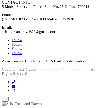
CONTACT INFO
5 Motisil Street , 1st Floor , Suite No. 26 Kolkata:700013
Phone:
(+91) 9831023542 / 7003606669/ 9836492920
Email:
ashatoursandtravels20@gmail.com
Follow
Follow
Follow
Follow
Asha Tours & Travels Pvt. Ltd. A Unit of
Asha Audio
Copyright text © 2020
Designed With
by Exnovation |
All
Rights Reserved