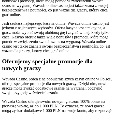
bonusów i promocji, które mogą pomóc w zwiększeniu swoich
szans na wygraną. Wavada online casino jest także znana z swojej
bezpieczeństwa i poufności, co jest ważne dla graczy, którzy chcą
grać online.
Jeśli szukasz najlepszego kasyna online, Wavada online casino jest
jednym z najlepszych wyborów. Oferta kasyna jest atrakcyjna, a
gracz może wybrać swoją ulubioną grę i zagrać w niej, kiedy tylko
chcą. Kasyno oferuje także wiele bonusów i promocji, które mogą
pomóc w zwiększeniu swoich szans na wygraną. Wavada online
casino jest także znana z swojej bezpieczeństwa i poufności, co jest
ważne dla graczy, którzy chcą grać online.
Oferujemy specjalne promocje dla
nowych graczy
Wavada Casino, jeden z najpopularniejszych kasyn online w Polsce,
oferuje specjalne promocje dla nowych graczy. Dzięki nim, nowi
gracze mogą zyskać dodatkowe szanse na wygraną i poczynić
swoją przygodę w świecie hazardu.
Wavada Casino oferuje swoim nowym graczom 100% bonus na
pierwszą wpłatę, aż do 1 000 PLN. To oznacza, że nowi gracze
mogą zyskać dodatkowe 1 000 PLN na swoje konto, aby rozpocząć