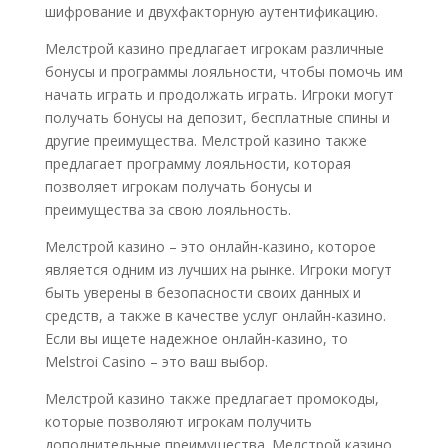
шифрование и двухфакторную аутентификацию.
Мелстрой казино предлагает игрокам различные
бонусы и программы лояльности, чтобы помочь им
начать играть и продолжать играть. Игроки могут
получать бонусы на депозит, бесплатные спины и
другие преимущества. Мелстрой казино также
предлагает программу лояльности, которая
позволяет игрокам получать бонусы и
преимущества за свою лояльность.
Мелстрой казино – это онлайн-казино, которое
является одним из лучших на рынке. Игроки могут
быть уверены в безопасности своих данных и
средств, а также в качестве услуг онлайн-казино.
Если вы ищете надежное онлайн-казино, то
Melstroi Casino – это ваш выбор.
Мелстрой казино также предлагает промокоды,
которые позволяют игрокам получить
дополнительные преимущества. Мелстрой казино