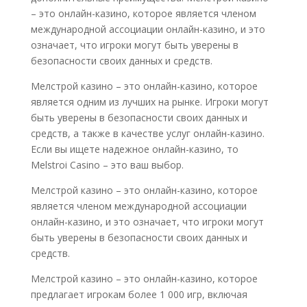
– это онлайн-казино, которое является членом
международной ассоциации онлайн-казино, и это
означает, что игроки могут быть уверены в
безопасности своих данных и средств.
Мелстрой казино – это онлайн-казино, которое
является одним из лучших на рынке. Игроки могут
быть уверены в безопасности своих данных и
средств, а также в качестве услуг онлайн-казино.
Если вы ищете надежное онлайн-казино, то
Melstroi Casino – это ваш выбор.
Мелстрой казино – это онлайн-казино, которое
является членом международной ассоциации
онлайн-казино, и это означает, что игроки могут
быть уверены в безопасности своих данных и
средств.
Мелстрой казино – это онлайн-казино, которое
предлагает игрокам более 1 000 игр, включая