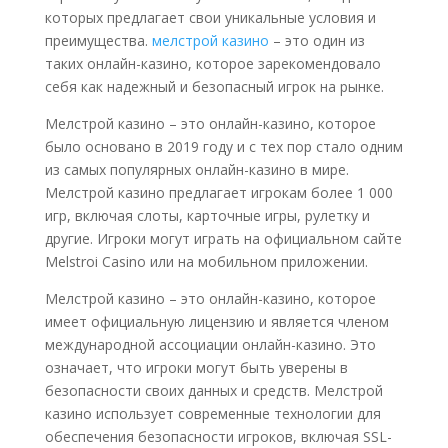
которых предлагает свои уникальные условия и
преимущества.
мелстрой казино
– это один из
таких онлайн-казино, которое зарекомендовало
себя как надежный и безопасный игрок на рынке.
Мелстрой казино – это онлайн-казино, которое
было основано в 2019 году и с тех пор стало одним
из самых популярных онлайн-казино в мире.
Мелстрой казино предлагает игрокам более 1 000
игр, включая слоты, карточные игры, рулетку и
другие. Игроки могут играть на официальном сайте
Melstroi Casino или на мобильном приложении.
Мелстрой казино – это онлайн-казино, которое
имеет официальную лицензию и является членом
международной ассоциации онлайн-казино. Это
означает, что игроки могут быть уверены в
безопасности своих данных и средств. Мелстрой
казино использует современные технологии для
обеспечения безопасности игроков, включая SSL-