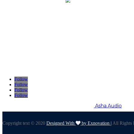
View Gallery
CONTACT INFO
5 Motisil Street , 1st Floor , Suite No. 26 Kolkata:700013
Phone:
(+91) 9831023542 / 7003606669/ 9836492920
Email:
ashatoursandtravels20@gmail.com
Follow
Follow
Follow
Follow
Asha Tours & Travels Pvt. Ltd. A Unit of
Asha Audio
Copyright text © 2020
Designed With
by Exnovation |
All Rights