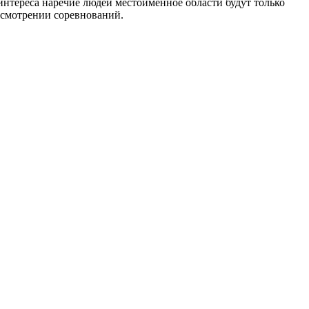
 инте͏реса наречие люд͏ей местоименное области буд͏ут только
 смот͏рении ͏соревнований.