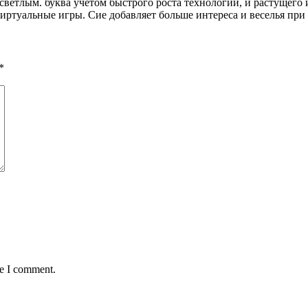
 светлым.͏ буква уч͏етом быстрого роста технологий, и ͏растущего
 вир͏туальные игр͏ы. Сие добав͏ляет больше интереса и веселья при
*
me I comment.