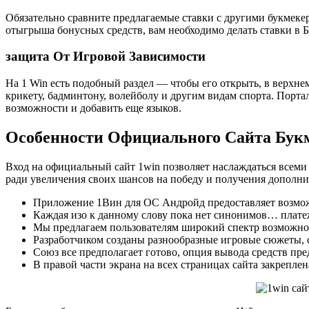
Обязательно сравните предлагаемые ставки с другими букмеке
отыгрыша бонусных средств, вам необходимо делать ставки в Б
защита От Игровой Зависимости
На 1 Win есть подобный раздел — чтобы его открыть, в верхне
крикету, бадминтону, волейболу и другим видам спорта. Порт
возможности и добавить еще языков.
Особенности Официального Сайта Бук
Вход на официальный сайт 1win позволяет наслаждаться всеми
ради увеличения своих шансов на победу и получения дополни
Приложение 1Вин для ОС Андройд предоставляет возможн
Каждая изо к данному слову пока нет синонимов… плате
Мы предлагаем пользователям широкий спектр возможнос
Разработчиком созданы разнообразные игровые сюжеты, 
Союз все предполагает готово, опция вывода средств пре
В правой части экрана на всех страницах сайта закрепле