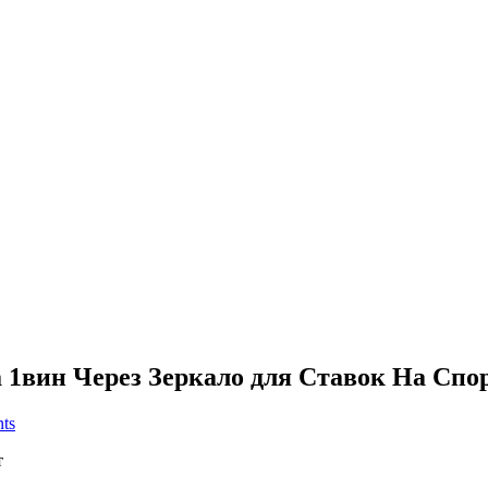
 1вин Через Зеркало для Ставок На Спо
ts