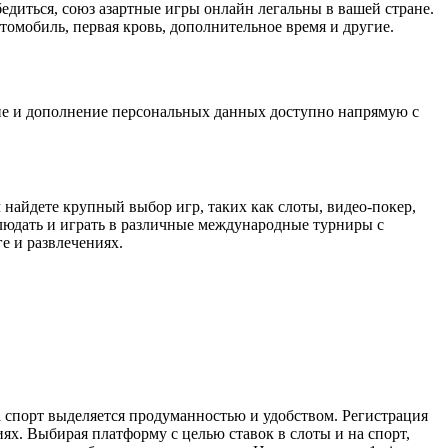
едиться, союз азартные игры онлайн легальны в вашей стране.
томобиль, первая кровь, дополнительное время и другие.
ие и дополнение персональных данных доступно напрямую с
найдете крупный выбор игр, таких как слоты, видео-покер,
аблюдать и играть в различные международные турниры с
е и развлечениях.
а спорт выделяется продуманностью и удобством. Регистрация
х. Выбирая платформу с целью ставок в слоты и на спорт,