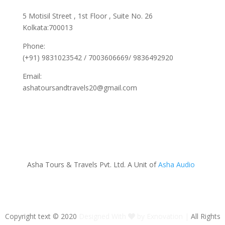
5 Motisil Street , 1st Floor , Suite No. 26
Kolkata:700013
Phone:
(+91) 9831023542 / 7003606669/ 9836492920
Email:
ashatoursandtravels20@gmail.com
Asha Tours & Travels Pvt. Ltd. A Unit of
Asha Audio
Copyright text © 2020
Designed With
by Exnovation |
All Rights