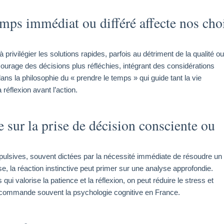
mps immédiat ou différé affecte nos cho
privilégier les solutions rapides, parfois au détriment de la qualité o
ncourage des décisions plus réfléchies, intégrant des considérations
ans la philosophie du « prendre le temps » qui guide tant la vie
 réflexion avant l’action.
 sur la prise de décision consciente ou
pulsives, souvent dictées par la nécessité immédiate de résoudre un
e, la réaction instinctive peut primer sur une analyse approfondie.
ui valorise la patience et la réflexion, on peut réduire le stress et
recommande souvent la psychologie cognitive en France.