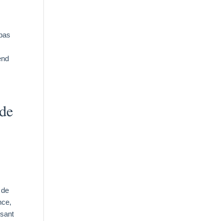
s
 pas
end
.
 de
 de
nce,
isant