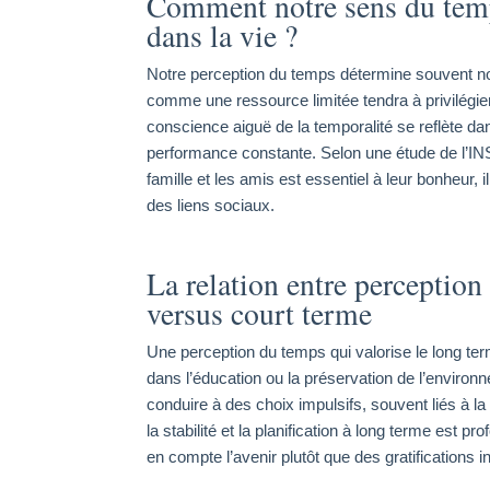
Comment notre sens du temps
dans la vie ?
Notre perception du temps détermine souvent no
comme une ressource limitée tendra à privilégier
conscience aiguë de la temporalité se reflète dans
performance constante. Selon une étude de l’IN
famille et les amis est essentiel à leur bonheur, 
des liens sociaux.
La relation entre perceptio
versus court terme
Une perception du temps qui valorise le long 
dans l’éducation ou la préservation de l’environ
conduire à des choix impulsifs, souvent liés à l
la stabilité et la planification à long terme est 
en compte l’avenir plutôt que des gratifications 