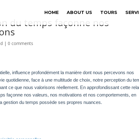
HOME
ABOUT US
TOURS
SERV
on du temps façonne nos
ions
ed
|
0 comments
tielle, influence profondément la manière dont nous percevons nos
 vie quotidienne, face à une multitude de choix, notre perception du t
ant ce que nous valorisons réellement. En approfondissant cette rela
ps façonne nos valeurs, nos motivations et nos comportements, en
où la gestion du temps possède ses propres nuances.