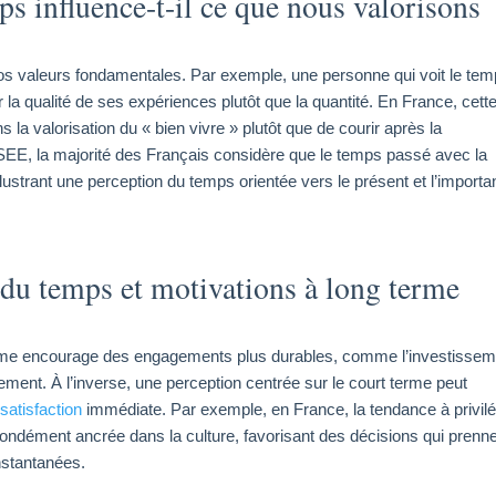
 influence-t-il ce que nous valorisons
s valeurs fondamentales. Par exemple, une personne qui voit le te
 la qualité de ses expériences plutôt que la quantité. En France, cett
 la valorisation du « bien vivre » plutôt que de courir après la
SEE, la majorité des Français considère que le temps passé avec la
illustrant une perception du temps orientée vers le présent et l’import
n du temps et motivations à long terme
terme encourage des engagements plus durables, comme l’investissem
nement. À l’inverse, une perception centrée sur le court terme peut
a
satisfaction
immédiate. Par exemple, en France, la tendance à privilé
profondément ancrée dans la culture, favorisant des décisions qui prenn
instantanées.