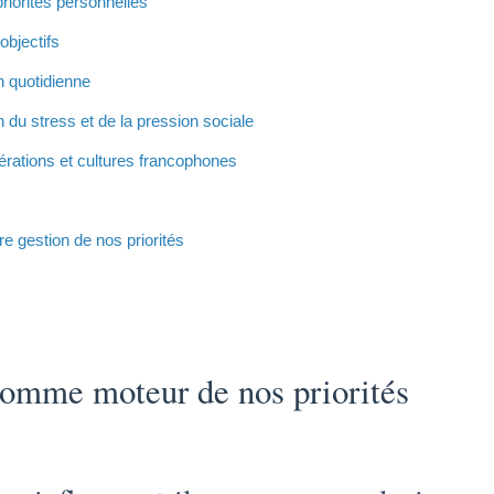
iorités personnelles
objectifs
n quotidienne
n du stress et de la pression sociale
érations et cultures francophones
e gestion de nos priorités
comme moteur de nos priorités