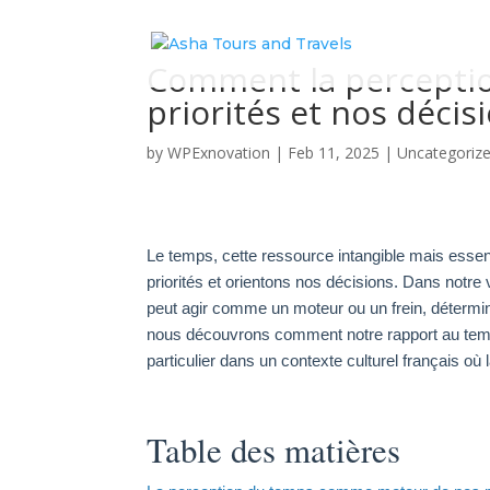
Comment la percepti
priorités et nos décis
by
WPExnovation
|
Feb 11, 2025
|
Uncategoriz
Le temps, cette ressource intangible mais essen
priorités et orientons nos décisions. Dans notre
peut agir comme un moteur ou un frein, détermin
nous découvrons comment notre rapport au tem
particulier dans un contexte culturel français 
Table des matières