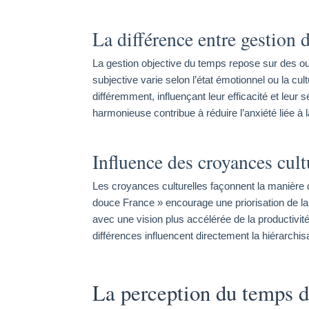
La différence entre gestion 
La gestion objective du temps repose sur des ou
subjective varie selon l’état émotionnel ou la 
différemment, influençant leur efficacité et leur
harmonieuse contribue à réduire l’anxiété liée à 
Influence des croyances cultu
Les croyances culturelles façonnent la manière d
douce France » encourage une priorisation de la 
avec une vision plus accélérée de la productiv
différences influencent directement la hiérarchis
La perception du temps d