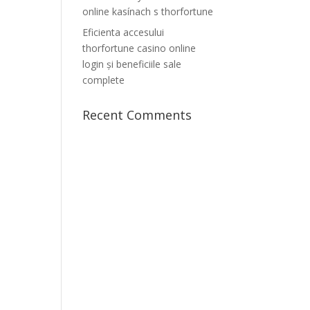
online kasínach s thorfortune
Eficienta accesului
thorfortune casino online
login și beneficiile sale
complete
Recent Comments